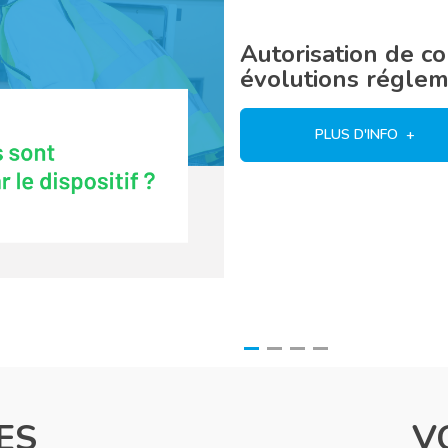
Autorisation de con
évolutions régleme
PLUS D'INFO
ES
V