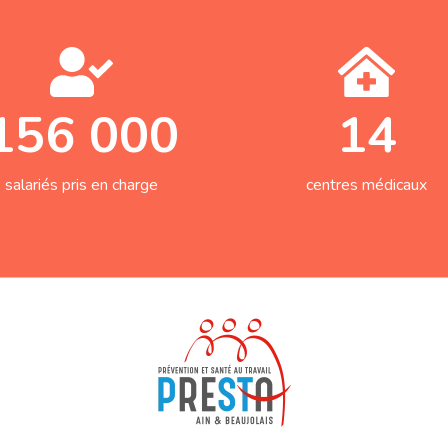
156 000
14
salariés pris en charge
centres médicaux